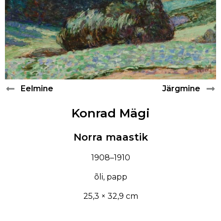
ABIMATERJALID
PAUL RAUD
KONTAKT
ANTS LAIKMAA
LUDVIG OSKAR
Eelmine
Järgmine
ANDREI JEGOROV
Konrad Mägi
KONRAD MÄGI
Norra maastik
1908–1910
ALFRED HIRV
õli, papp
AUGUST JANSEN
25,3 × 32,9 cm
ROMAN NYMAN