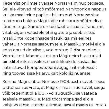
Tegemist on ilmselt varase Norras valminud teosega.
Sellele viitavad nii töö mõõtmed, värvitoonide nappus
JAAN VAHTRA
kui ka maalimine papile – hiljem end Norrasse sisse
seadnuna hakkas Mägi tööle mh suuremõõtmeliste
JAAN KOORT
lõuenditega. Samuti on töö käsitluslaad säärane, mis
viitab pigem varastele otsingutele ja seob antud
KONSTANTIN SÜVALO
maali ühte Kopenhaageni tsükliga, mis eelnes
vahetult Norrasse saabumisele. Maastikumotiivi ei ole
edasi antud detailselt, vaid otsitud üldist meeleolu.
NIKOLAI TRIIK
Vormilistest lahendustest on Mägi enim huvitunud
pintslitehnikast: väikeste pintslilöökide kaskaadid
JOHANNES GREENBERG
rütmistavad kompositsiooni vägagi mitmekesiselt
ning toovad sisse ka arvukalt koloriidinüansse.
PAUL BURMAN
Konrad Mägi saabus Norrasse 1908. aasta suvel. Teose
üldtonaalsus viitab, et Mägi on maalinud suvel, seega
ALEKSANDER UURITS
võib tegemist olla juuli- või augustikuise vaatega
sealsele maastikule. Mägi töötamispaigad ei ole
kahjuks täpselt teada, esimesel aastal maalis ta ilmselt
AUGUST PULST