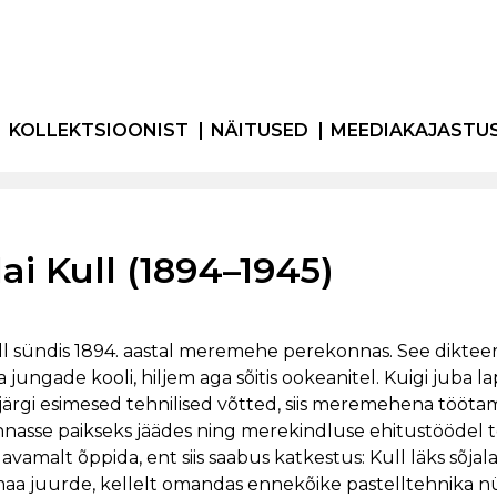
KOLLEKTSIOONIST
NÄITUSED
MEEDIAKAJASTU
ai Kull (1894–1945)
ll sündis 1894. aastal meremehe perekonnas. See dikteeri
 jungade kooli, hiljem aga sõitis ookeanitel. Kuigi juba l
 järgi esimesed tehnilised võtted, siis meremehena töö
innasse paikseks jäädes ning merekindluse ehitustöödel tö
avamalt õppida, ent siis saabus katkestus: Kull läks sõjala
aa juurde, kellelt omandas ennekõike pastelltehnika nüan