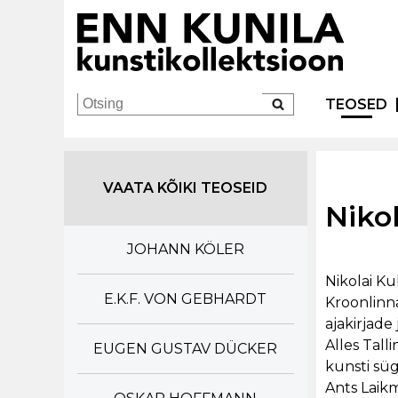
TEOSED
VAATA KÕIKI TEOSEID
Nikol
JOHANN KÖLER
Nikolai Ku
E.K.F. VON GEBHARDT
Kroonlinna
ajakirjade
Alles Tall
EUGEN GUSTAV DÜCKER
kunsti süg
Ants Laikm