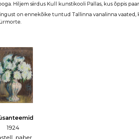
oga. Hiljem siirdus Kull kunstikooli Pallas, kus õppis paar 
ingust on ennekõike tuntud Tallinna vanalinna vaated, k
ürmorte.
üsanteemid
1924
stell, paber