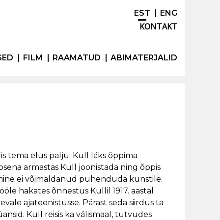
EST
ENG
KONTAKT
SED
FILM
RAAMATUD
ABIMATERJALID
s tema elus palju: Kull läks õppima
apsena armastas Kull joonistada ning õppis
tamine ei võimaldanud pühenduda kunstile.
öle hakates õnnestus Kullil 1917. aastal
evale ajateenistusse. Pärast seda siirdus ta
sid. Kull reisis ka välismaal, tutvudes