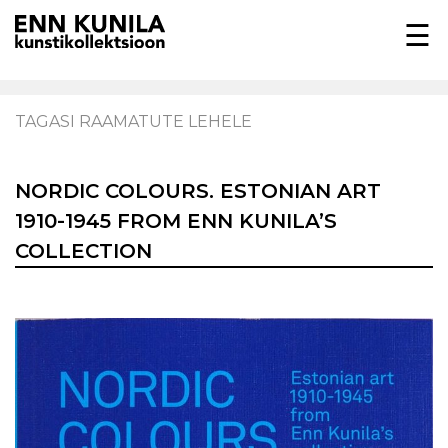
☰
EST
ENG
TAGASI RAAMATUTE LEHELE
TEOSED
NORDIC COLOURS. ESTONIAN ART
KOLLEKTSIOONIST
1910-1945 FROM ENN KUNILA’S
COLLECTION
NÄITUSED
MEEDIAKAJASTUSED
FILM
RAAMATUD