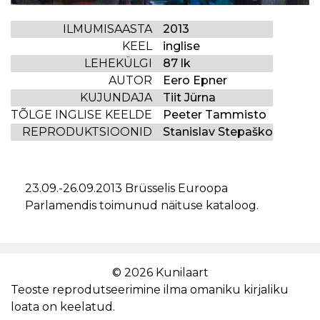
ILMUMISAASTA
2013
KEEL
inglise
LEHEKÜLGI
87 lk
AUTOR
Eero Epner
KUJUNDAJA
Tiit Jürna
TÕLGE INGLISE KEELDE
Peeter Tammisto
REPRODUKTSIOONID
Stanislav Stepaško
23.09.-26.09.2013 Brüsselis Euroopa
Parlamendis toimunud näituse kataloog.
© 2026 Kunilaart
Teoste reprodutseerimine ilma omaniku kirjaliku
loata on keelatud.